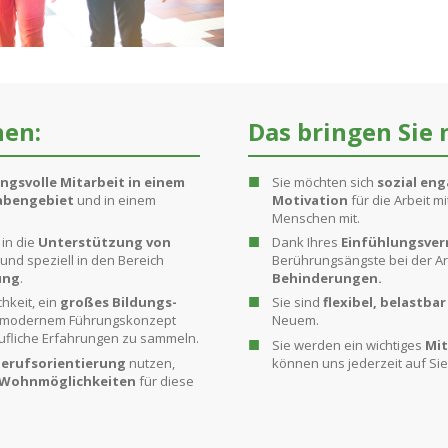
nen:
Das bringen Sie 
gsvolle Mitarbeit in einem
Sie möchten sich
sozial en
abengebiet
und in einem
Motivation
für die Arbeit m
Menschen mit.
 in die
Unterstützung von
Dank Ihres
Einfühlungsve
und speziell in den Bereich
Berührungsängste bei der Ar
ung
.
Behinderungen.
hkeit, ein
großes Bildungs-
Sie sind
flexibel, belastbar
 modernem Führungskonzept
Neuem.
ufliche Erfahrungen zu sammeln.
Sie werden ein wichtiges
Mit
Berufsorientierung
nutzen,
können uns jederzeit auf Si
Wohnmöglichkeiten
für diese