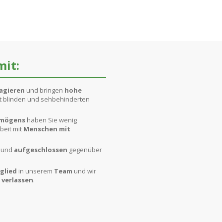
mit:
gagieren
und bringen
hohe
it blinden und sehbehinderten
rmögens
haben Sie wenig
beit mit
Menschen mit
und
aufgeschlossen
gegenüber
glied
in unserem
Team
und wir
e
verlassen
.