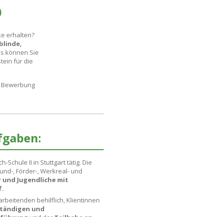
D
ke erhalten?
blinde,
uns können Sie
ein für die
re Bewerbung
fgaben:
-Schule II in Stuttgart tätig. Die
und-, Förder-, Werkreal- und
r und Jugendliche mit
f.
rbeitenden behilflich, Klientinnen
ständigen und