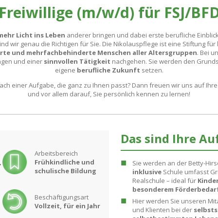
Freiwillige (m/w/d) für FSJ/BF
mehr Licht ins Leben
anderer bringen und dabei erste berufliche Einblic
nd wir genau die Richtigen für Sie. Die Nikolauspflege ist eine Stiftung für
rte und mehrfachbehinderte Menschen aller Altersgruppen
. Bei 
ingen und einer
sinnvollen Tätigkeit
nachgehen. Sie werden den Grundst
eigene
berufliche Zukunft
setzen.
nach einer Aufgabe, die ganz zu Ihnen passt? Dann freuen wir uns auf Ih
und vor allem darauf, Sie persönlich kennen zu lernen!
Das sind Ihre Au
Arbeitsbereich
,
Frühkindliche und
Sie werden an der Betty-Hirsch
schulische Bildung
inklusive
Schule umfasst
Gr
Realschule
– ideal für
Kinde
besonderem Förderbedar
Beschäftigungsart
Hier werden Sie unseren Mita
Vollzeit, für ein Jahr
und Klienten bei der
selbst