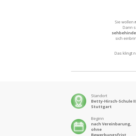
Sie wollen
Dann si
sehbehinde
sich einbr
Das klingt 
Standort
Betty-Hirsch-Schule II
Stuttgart
Beginn
nach Vereinbarung,
ohne
Bewerbungsfrist