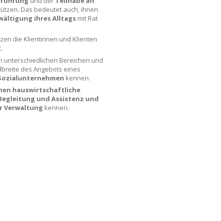
sführung
und der
Teilhabe an
tützen. Das bedeutet auch, ihnen
wältigung ihres Alltags
mit Rat
tzen die Klientinnen und Klienten
.
in unterschiedlichen Bereichen und
dbreite des Angebots eines
Sozialunternehmen
kennen.
en hauswirtschaftliche
 Begleitung und Assistenz und
er Verwaltung
kennen.